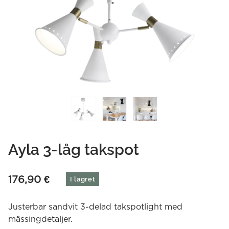
Ayla 3-låg takspot
176,90
€
I lagret
Justerbar sandvit 3-delad takspotlight med
mässingdetaljer.