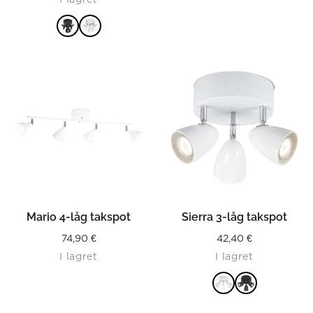
LÄS MER
Mario 4-låg takspot
Sierra 3-låg takspot
74,90
€
42,40
€
I lagret
I lagret