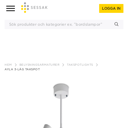
LOGGA IN
Gå
till
HEM
BELYSNINGSARMATURER
TAKSPOTLIGHTS
innehåll
AYLA 3-LÅG TAKSPOT