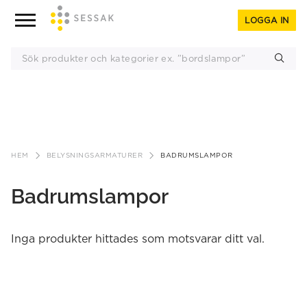
LOGGA IN
Gå
till
HEM
BELYSNINGSARMATURER
BADRUMSLAMPOR
innehåll
Badrumslampor
Inga produkter hittades som motsvarar ditt val.