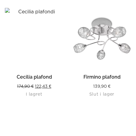
Cecilia plafond
Firmino plafond
Original
Current
174,90
€
122,43
€
139,90
€
I lagret
Slut i lager
price
price
was:
is:
174,90 €.
122,43 €.