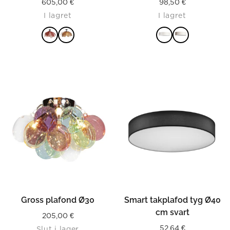
605,00
€
98,50
€
I lagret
I lagret
LÄS MER
LÄS MER
Gross plafond Ø30
Smart takplafod tyg Ø40
cm svart
205,00
€
52,64
€
Slut i lager