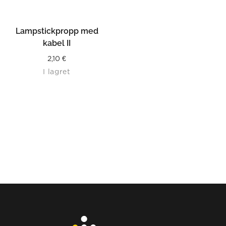
Lampstickpropp med
kabel II
2,10
€
I lagret