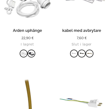
Arden uphänge
kabel med avbrytare
22,90
€
7,60
€
I lagret
Slut i lager
LÄS MER
LÄS MER