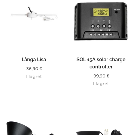
Långa Lisa
SOL 15A solar charge
controller
36,90
€
99,90
€
I lagret
I lagret