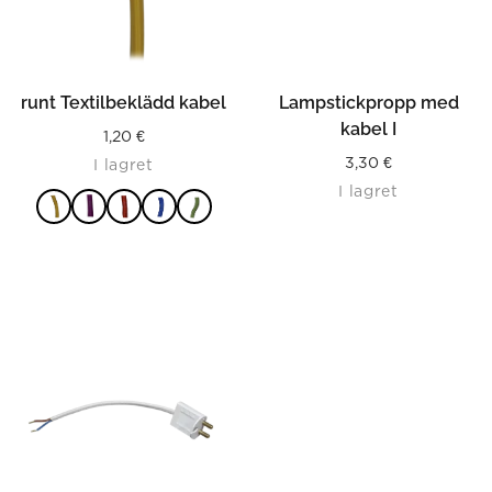
runt Textilbeklädd kabel
Lampstickpropp med
kabel I
1,20
€
3,30
€
I lagret
I lagret
LÄS MER