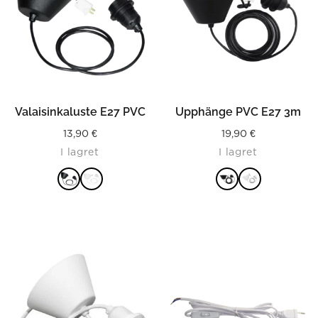
Valaisinkaluste E27 PVC
Upphänge PVC E27 3m
13,90
€
19,90
€
I lagret
I lagret
LÄS MER
LÄS MER