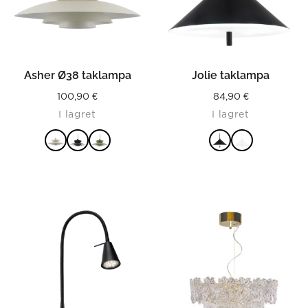
Asher Ø38 taklampa
Jolie taklampa
100,90
€
84,90
€
I lagret
I lagret
LÄS MER
LÄS MER