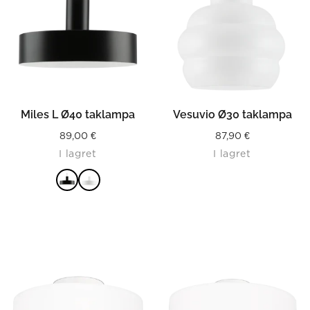
Miles L Ø40 taklampa
Vesuvio Ø30 taklampa
89,00
€
87,90
€
I lagret
I lagret
LÄS MER