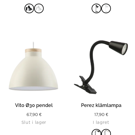
LÄS MER
LÄS MER
Vito Ø30 pendel
Perez klämlampa
67,90
€
17,90
€
Slut i lager
I lagret