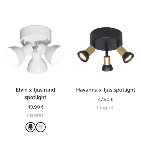
LÄS MER
Elvin 3-ljus rund
Havanna 3-ljus spotlight
spotlight
47,50
€
49,90
€
I lagret
I lagret
LÄS MER