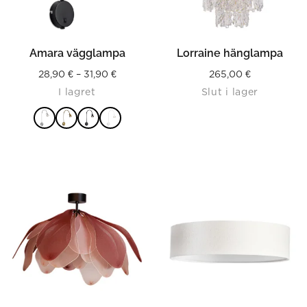
Amara vägglampa
Lorraine hänglampa
Price
28,90
€
–
31,90
€
265,00
€
I lagret
Slut i lager
range:
28,90 €
through
31,90 €
LÄS MER