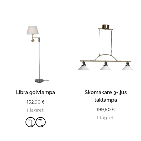
LÄS MER
Libra golvlampa
Skomakare 3-ljus
taklampa
152,90
€
199,50
€
I lagret
I lagret
LÄS MER