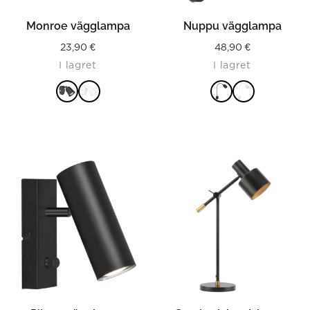
Monroe vägglampa
Nuppu vägglampa
23,90
€
48,90
€
I lagret
I lagret
LÄS MER
LÄS MER