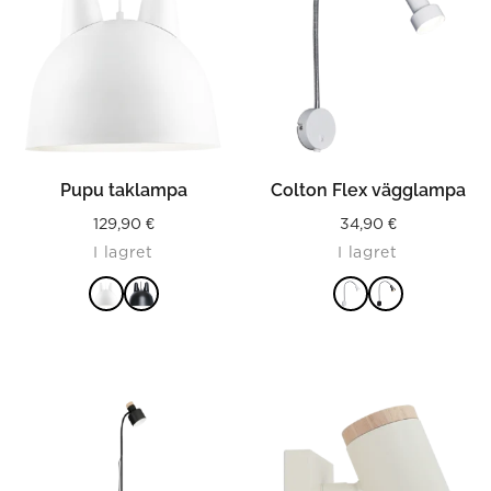
Pupu taklampa
Colton Flex vägglampa
129,90
€
34,90
€
I lagret
I lagret
LÄS MER
LÄS MER