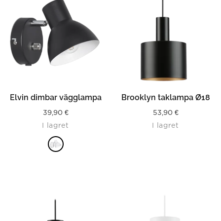
Elvin dimbar vägglampa
Brooklyn taklampa Ø18
39,90
€
53,90
€
I lagret
I lagret
LÄS MER