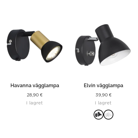
Havanna vägglampa
Elvin vägglampa
28,90
€
39,90
€
I lagret
I lagret
LÄS MER