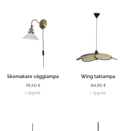
Skomakare vägglampa
Wing taklampa
78,50
€
84,90
€
I lagret
I lagret