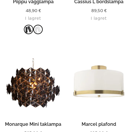
Piippu vägglampa
Cassius L bordslampa
48,90
€
89,50
€
I lagret
I lagret
LÄS MER
Monarque Mini taklampa
Marcel plafond