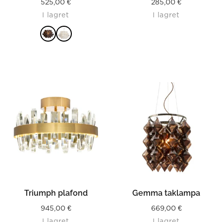
525,00
€
285,00
€
I lagret
I lagret
LÄS MER
Triumph plafond
Gemma taklampa
945,00
€
669,00
€
I lagret
I lagret