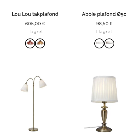
Lou Lou takplafond
Abbie plafond Ø50
605,00
€
98,50
€
I lagret
I lagret
LÄS MER
LÄS MER