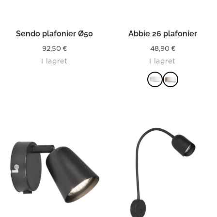
Sendo plafonier Ø50
Abbie 26 plafonier
92,50
€
48,90
€
I lagret
I lagret
LÄS MER