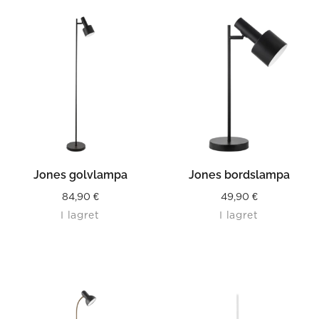
Jones golvlampa
Jones bordslampa
84,90
€
49,90
€
I lagret
I lagret