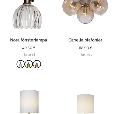
Nora fönsterlampa
Capella plafonier
49,50
€
118,90
€
I lagret
I lagret
LÄS MER