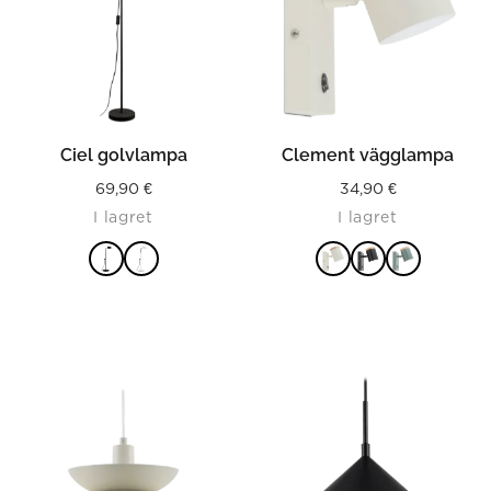
Ciel golvlampa
Clement vägglampa
69,90
€
34,90
€
I lagret
I lagret
LÄS MER
LÄS MER