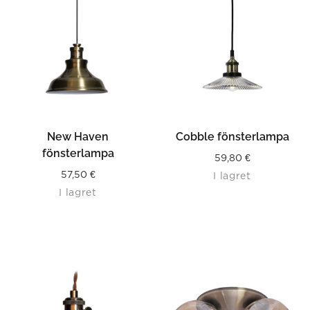
New Haven
Cobble fönsterlampa
fönsterlampa
59,80
€
57,50
€
I lagret
I lagret