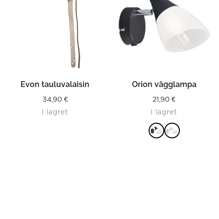
Evon tauluvalaisin
Orion vägglampa
34,90
€
21,90
€
I lagret
I lagret
LÄS MER