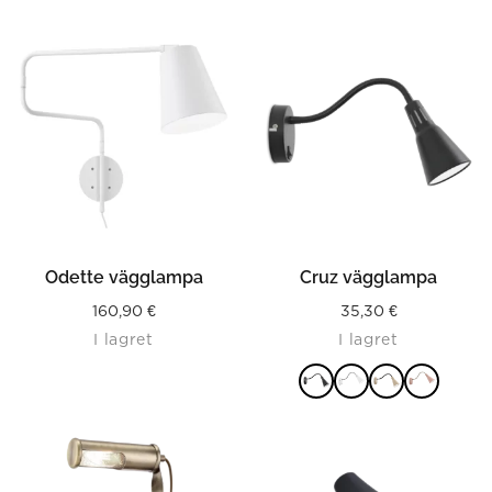
Odette vägglampa
Cruz vägglampa
160,90
€
35,30
€
I lagret
I lagret
LÄS MER