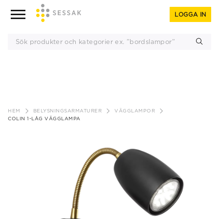
LOGGA IN
Gå
till
HEM
BELYSNINGSARMATURER
VÄGGLAMPOR
innehåll
COLIN 1-LÅG VÄGGLAMPA