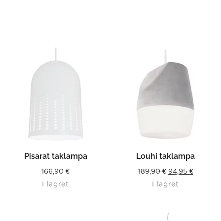
Pisarat taklampa
Louhi taklampa
Original
Current
166,90
€
189,90
€
94,95
€
I lagret
I lagret
price
price
was:
is:
189,90 €.
94,95 €.