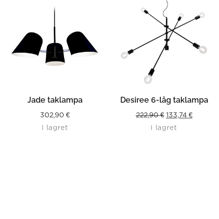
Jade taklampa
Desiree 6-låg taklampa
Original
Current
302,90
€
222,90
€
133,74
€
I lagret
I lagret
price
price
was:
is:
222,90 €.
133,74 €