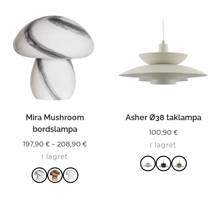
54,90 €
LÄS MER
LÄS MER
Mira Mushroom
Asher Ø38 taklampa
bordslampa
100,90
€
Price
197,90
€
–
208,90
€
I lagret
I lagret
range:
197,90 €
through
LÄS MER
LÄS MER
208,90 €