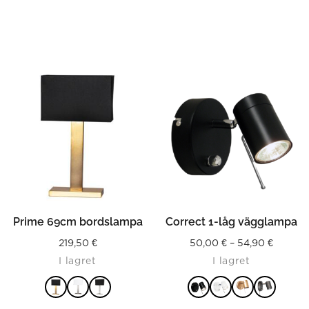
Prime 69cm bordslampa
Correct 1-låg vägglampa
Price
219,50
€
50,00
€
–
54,90
€
I lagret
I lagret
range:
50,00 
throug