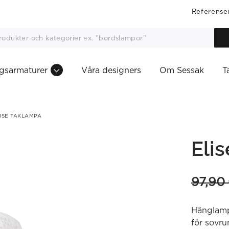
Referense
gsarmaturer
Våra designers
Om Sessak
T
ISE TAKLAMPA
Eli
97,90
Hänglamp
för sovr