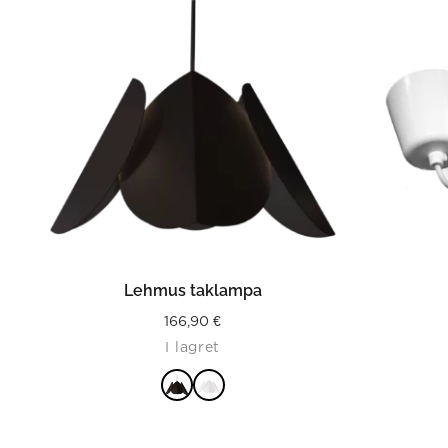
LÄS MER
Lehmus taklampa
166,90
€
I lagret