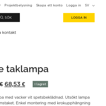
r
Projektbelysning
Skapa ett konto
Logga in
SV
SÖK
LOGGA IN
a kontakt
se taklampa
Original
Current
€
68,53
€
I lagret
price
price
a med vacker vit spetsbeklädnad. Utsökt lampa
was:
is:
umstaket. Enkel montering med krokupphängning
97,90 €.
68,53 €.