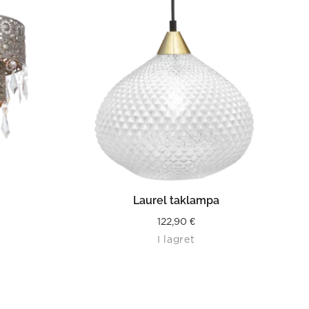
LÄS MER
Laurel taklampa
122,90
€
I lagret