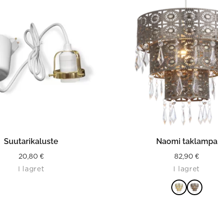
LÄS MER
LÄS MER
Suutarikaluste
Naomi taklampa
20,80
€
82,90
€
I lagret
I lagret