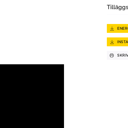
Tillägg
ENER
INST
SKRI