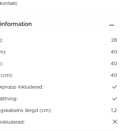
kontakt.
information
):
28
m):
40
):
40
 (cm):
40
kpropp inkluderad:
ättning:
ngskabelns längd (cm):
1,2
 inkluderad: