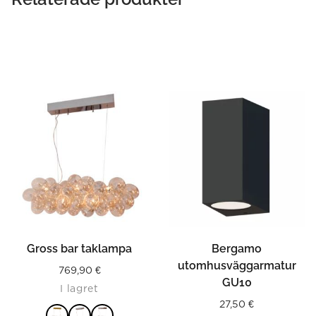
Gross bar taklampa
Bergamo
utomhusväggarmatur
769,90
€
GU10
I lagret
27,50
€