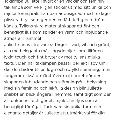
Taklampa Juliette i svart är en vacker och feminin
taklampa som verkligen sticker ut med sitt unika och
mjuka formspråk. Lampan är designad med tre lager
plisserad tyll som ger den en lätt, luftig och drömsk
känsla. Tyllens skira material skapar ett fint och
behagligt ljus som sprider en varm och inbjudande
atmosfär i rummet.
Juliette finns i tre vackra färger: svart, vitt och grönt,
alla med eleganta mässingsdetaljer som tillför en
lyxig touch och fint bryter av mot tyllens mjuka
textur. Den här taklampan passar perfekt i sovrum,
där den bidrar till en lugn och rofylld stämning, men
fungerar också utmärkt över matbordet där den
skapar en inbjudande och stämningsfull belysning.
Med sin feminina och lekfulla design blir Juliette
snabbt en blickfångare i hemmet, samtidigt som den
är funktionell och ger ett mjukt, fint ljus som är
behagligt för ögat. Tack vare sin unika form och
eleganta detaljer är Juliette ett utmärkt val för dig