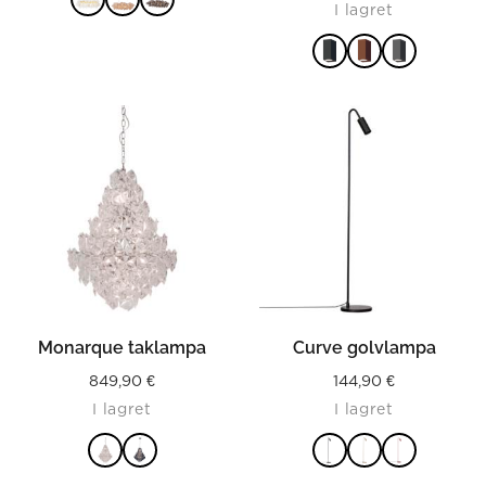
I lagret
LÄS MER
LÄS MER
Monarque taklampa
Curve golvlampa
849,90
€
144,90
€
I lagret
I lagret