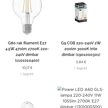
G80 rak filament E27
G9 COB 220-240V 2W
4.5W 470lm 2700K 220-
200lm 3000K inte
240V dimbar
dimbar (1901000301)
(1101010400)
5,84
€
10,17
€
I lagret
I lagret