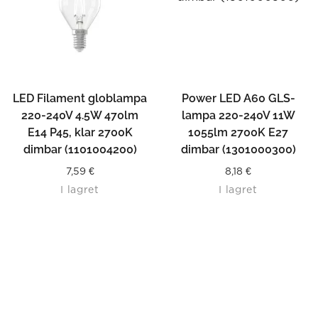
LED Filament globlampa
Power LED A60 GLS-
220-240V 4.5W 470lm
lampa 220-240V 11W
E14 P45, klar 2700K
1055lm 2700K E27
dimbar (1101004200)
dimbar (1301000300)
7,59
€
8,18
€
I lagret
I lagret