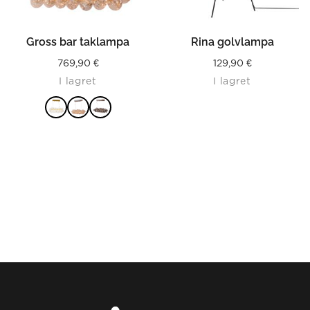
Gross bar taklampa
Rina golvlampa
769,90
€
129,90
€
I lagret
I lagret
LÄS MER