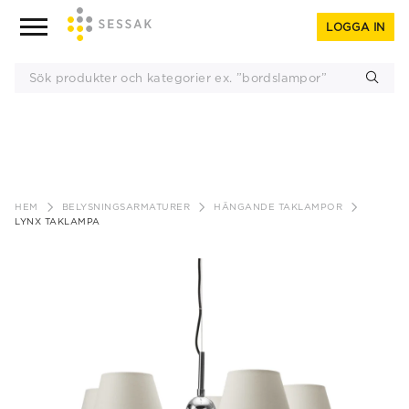
LOGGA IN
Gå
till
HEM
BELYSNINGSARMATURER
HÄNGANDE TAKLAMPOR
innehåll
LYNX TAKLAMPA