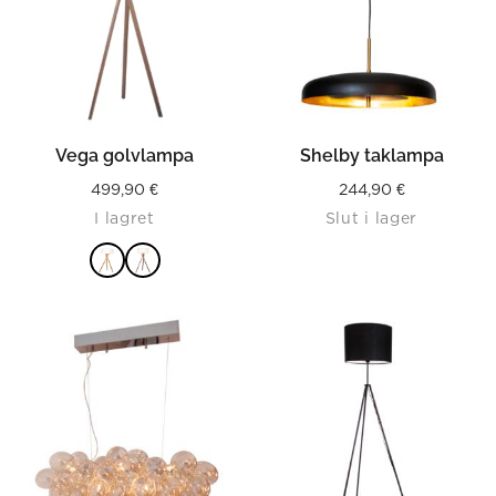
Vega golvlampa
Shelby taklampa
499,90
€
244,90
€
I lagret
Slut i lager
LÄS MER