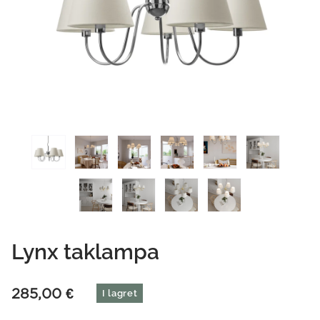
Lynx taklampa
285,00
€
I lagret