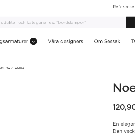
Referense
gsarmaturer
Våra designers
Om Sessak
T
EL TAKLAMPA
Noe
120,9
En elega
Den vackr