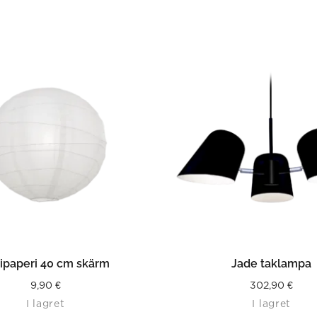
LÄS MER
LÄS MER
sipaperi 40 cm skärm
Jade taklampa
9,90
€
302,90
€
I lagret
I lagret