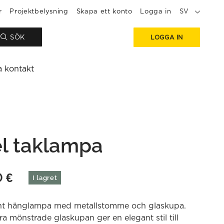
r
Projektbelysning
Skapa ett konto
Logga in
SV
SÖK
LOGGA IN
a kontakt
l taklampa
0
€
I lagret
nt hänglampa med metallstomme och glaskupa.
a mönstrade glaskupan ger en elegant stil till