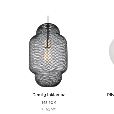
LÄS MER
Demi 3 taklampa
Rii
143,90
€
I lagret