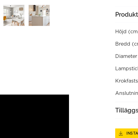
Produkt
Höjd (cm
Bredd (c
Diameter
Lampstic
Krokfasts
Anslutni
Tillägg
INST