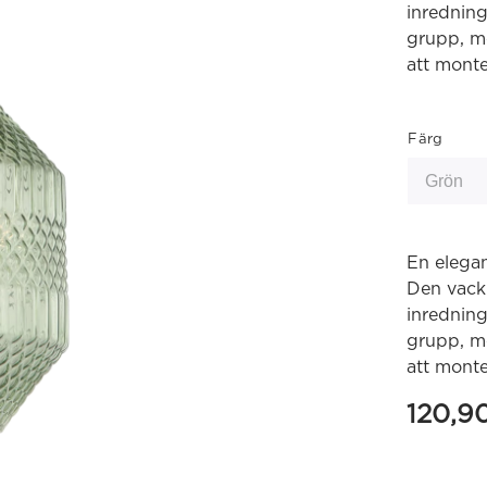
inredning
grupp, me
att monte
Färg
En elega
Den vackr
inredning
grupp, me
att monte
120,9