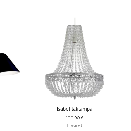
LÄS MER
Isabel taklampa
100,90
€
I lagret