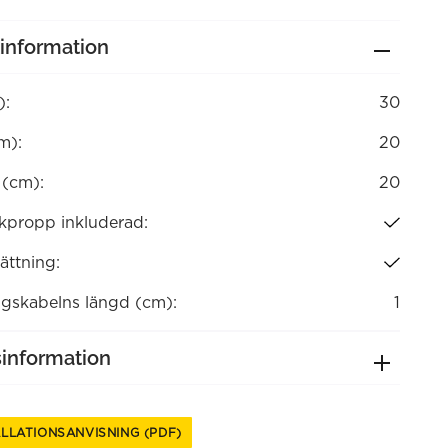
information
):
30
m):
20
 (cm):
20
kpropp inkluderad:
ättning:
ngskabelns längd (cm):
1
sinformation
ALLATIONSANVISNING (PDF)