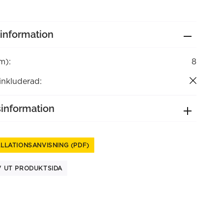
information
m):
8
 inkluderad:
sinformation
ALLATIONSANVISNING (PDF)
V UT PRODUKTSIDA