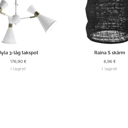
LÄS MER
LÄS MER
Ayla 3-låg takspot
Raina S skärm
176,90
€
6,96
€
I lagret
I lagret