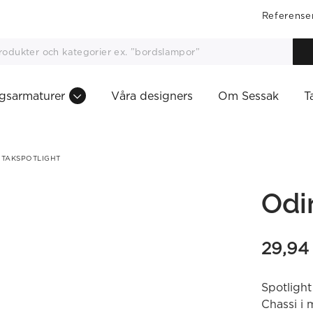
Referense
gsarmaturer
Våra designers
Om Sessak
T
 TAKSPOTLIGHT
Odi
29,9
Spotlight
Chassi i 