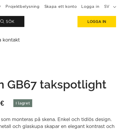
r
Projektbelysning
Skapa ett konto
Logga in
SV
SÖK
LOGGA IN
a kontakt
n GB67 takspotlight
4
€
I lagret
 som monteras på skena. Enkel och tidlös design.
metall och glaskupa skapar en elegant kontrast och