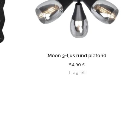
LÄS MER
Moon 3-ljus rund plafond
54,90
€
I lagret