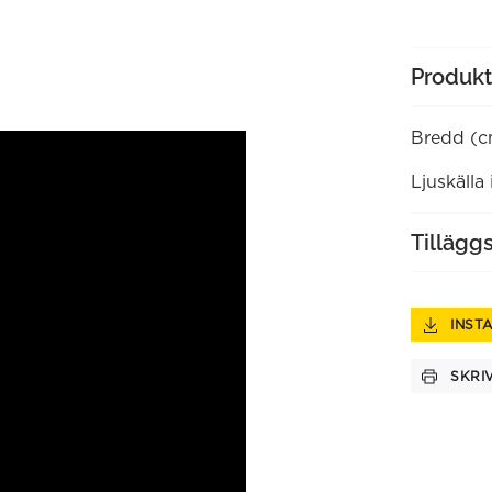
Produkt
Bredd (c
Ljuskälla
Tillägg
INST
SKRI