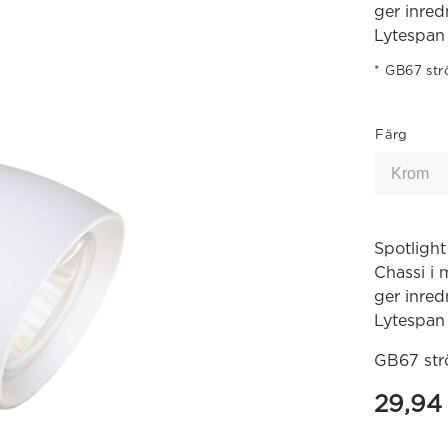
ger inre
Lytespan 
GB67 str
Färg
Spotlight
Chassi i 
ger inre
Lytespan 
GB67 str
29,9