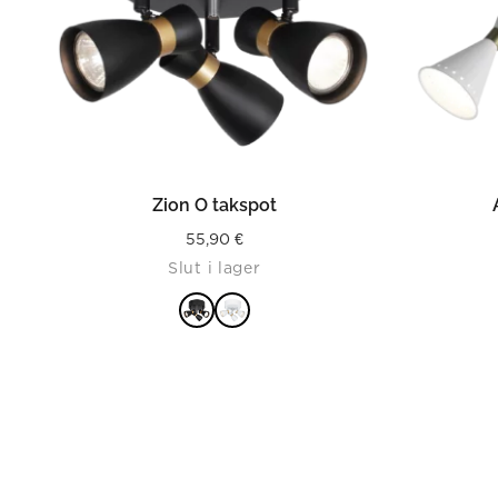
LÄS MER
Zion O takspot
55,90
€
Slut i lager