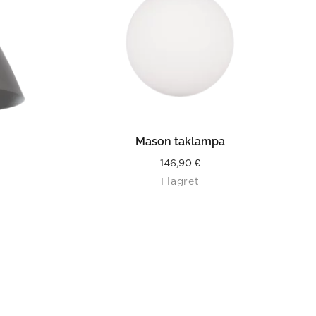
LÄS MER
Mason taklampa
urrent
146,90
€
I lagret
rice
:
,40 €.