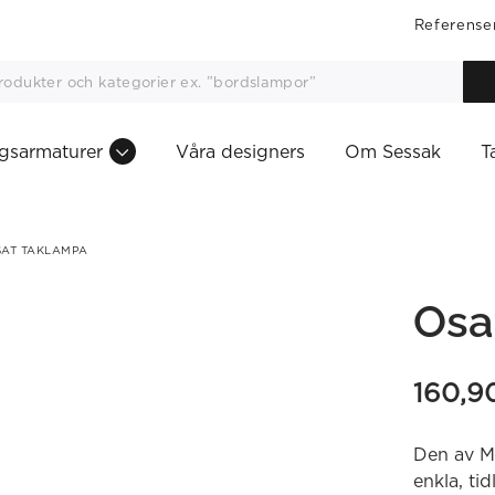
Referense
gsarmaturer
Våra designers
Om Sessak
T
AT TAKLAMPA
Osa
160,9
Den av Ma
enkla, tid