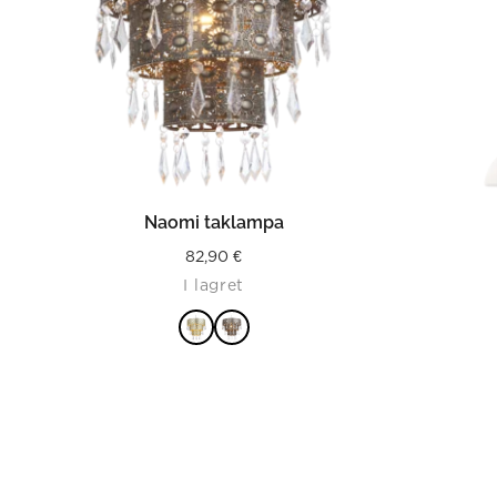
LÄS MER
Naomi taklampa
82,90
€
I lagret