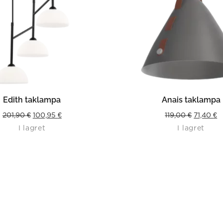
LÄS MER
LÄS MER
Edith taklampa
Anais taklampa
Original
Current
Original
C
201,90
€
100,95
€
119,00
€
71,40
€
I lagret
I lagret
price
price
price
p
was:
is:
was:
is
201,90 €.
100,95 €.
119,00 €.
71