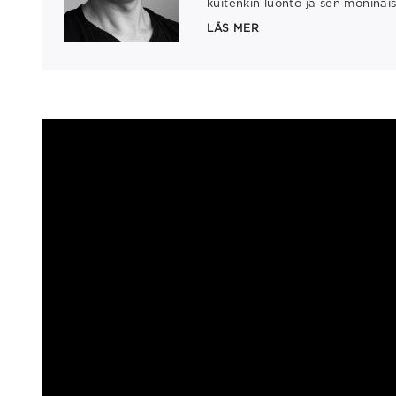
kuitenkin luonto ja sen moninai
LÄS MER