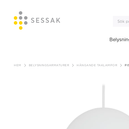
Belysnin
Gå
till
HEM
BELYSNINGSARMATURER
HÄNGANDE TAKLAMPOR
PI
innehåll