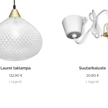
LÄS MER
LÄS MER
Laurel taklampa
Suutarikaluste
122,90
€
20,80
€
I lagret
I lagret