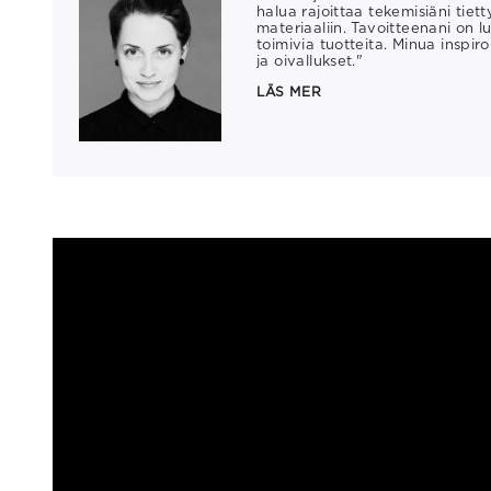
halua rajoittaa tekemisiäni tiet
materiaaliin. Tavoitteenani on lu
toimivia tuotteita. Minua inspiro
ja oivallukset."
LÄS MER