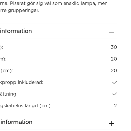
na. Pisarat gör sig väl som enskild lampa, men
örre grupperingar.
information
):
30
m):
20
 (cm):
20
kpropp inkluderad:
ättning:
ngskabelns längd (cm):
2
sinformation