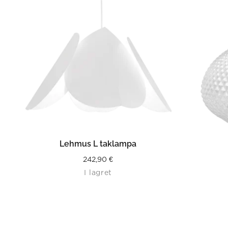
LÄS MER
Lehmus L taklampa
242,90
€
I lagret