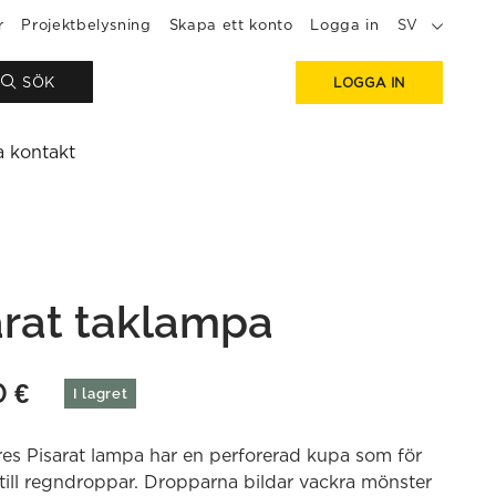
r
Projektbelysning
Skapa ett konto
Logga in
SV
SÖK
LOGGA IN
a kontakt
arat taklampa
0
€
I lagret
es Pisarat lampa har en perforerad kupa som för
till regndroppar. Dropparna bildar vackra mönster