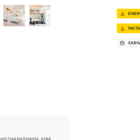
ENER
INST
SKRI
tseni haastamisesta, enkä