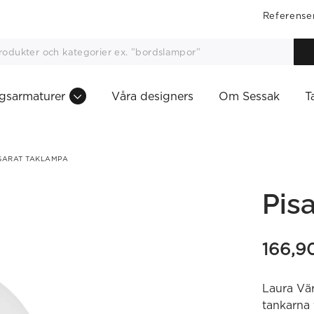
Referense
gsarmaturer
Våra designers
Om Sessak
T
SARAT TAKLAMPA
Pis
166,9
Laura Vär
tankarna 