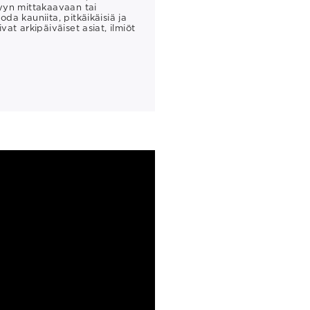
tyyn mittakaavaan tai
oda kauniita, pitkäikäisiä ja
ivat arkipäiväiset asiat, ilmiöt