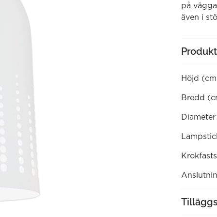
på väggar
även i st
Produkt
Höjd (cm
Bredd (c
Diameter
Lampstic
Krokfasts
Anslutni
Tillägg