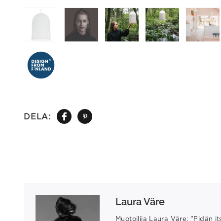
DELA:
Laura Väre
Muotoilija Laura Väre: "Pidän i