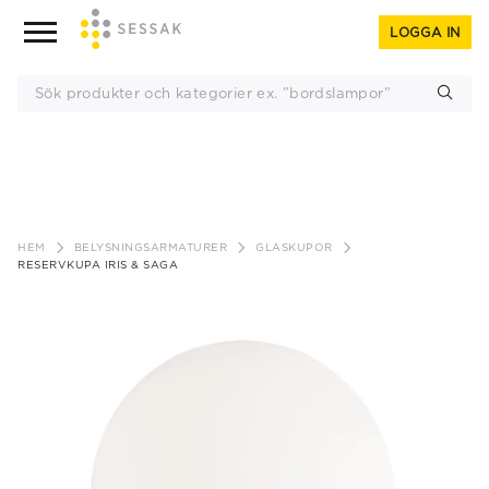
LOGGA IN
Gå
till
HEM
BELYSNINGSARMATURER
GLASKUPOR
innehåll
RESERVKUPA IRIS & SAGA