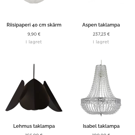
Riisipaperi 40 cm skärm
Aspen taklampa
9,90
€
237,23
€
I lagret
I lagret
Lehmus taklampa
Isabel taklampa