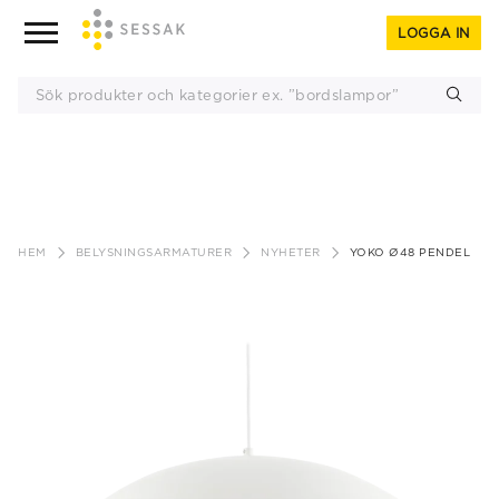
LOGGA IN
Gå
till
HEM
BELYSNINGSARMATURER
NYHETER
YOKO Ø48 PENDEL
innehåll