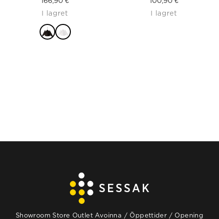
166,90
€
100,90
€
I lagret
I lagret
LÄS MER
Showroom Store Outlet Avoinna / Öppettider / Opening