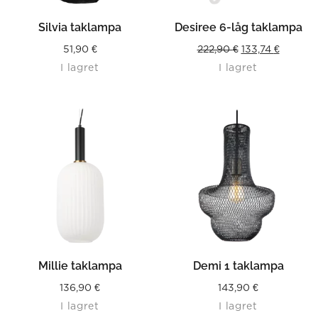
Silvia taklampa
Desiree 6-låg taklampa
Original
Current
51,90
€
222,90
€
133,74
€
I lagret
I lagret
price
price
was:
is:
222,90 €.
133,74 €
Millie taklampa
Demi 1 taklampa
136,90
€
143,90
€
I lagret
I lagret