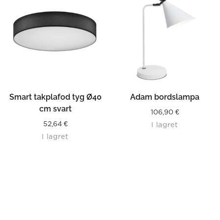
Smart takplafod tyg Ø40
Adam bordslampa
cm svart
106,90
€
52,64
€
I lagret
I lagret