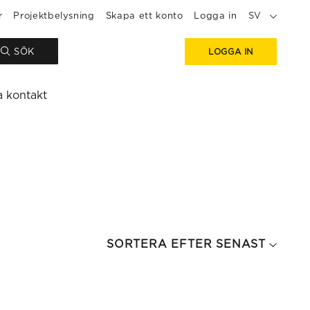
r
Projektbelysning
Skapa ett konto
Logga in
SV
SÖK
LOGGA IN
a kontakt