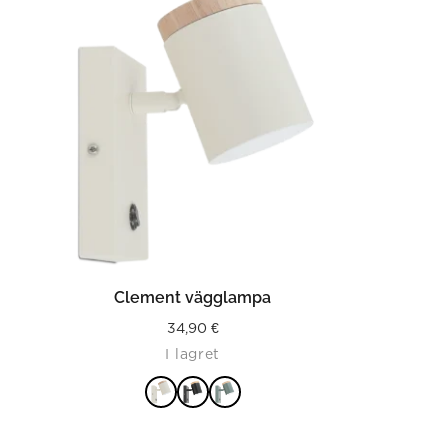
LÄS MER
Clement vägglampa
34,90
€
I lagret