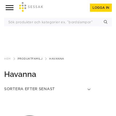
LOGGA IN
Gå
till
HEM
PRODUKTFAMILJ
HAVANNA
innehåll
Havanna