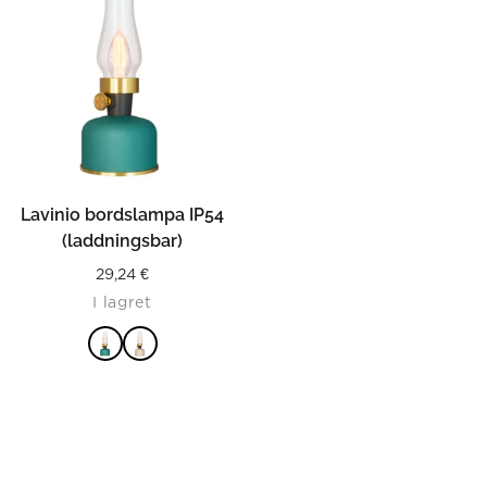
Lavinio bordslampa IP54
(laddningsbar)
29,24
€
I lagret
LÄS MER