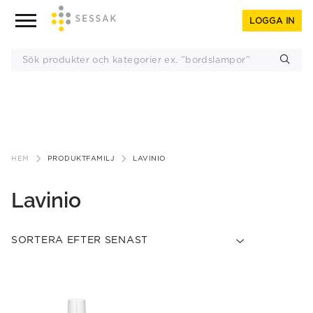
LOGGA IN
Gå
till
HEM
PRODUKTFAMILJ
LAVINIO
innehåll
Lavinio