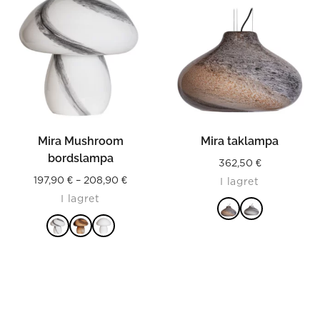
Mira Mushroom
Mira taklampa
bordslampa
362,50
€
Price
197,90
€
–
208,90
€
I lagret
I lagret
range:
197,90 €
through
LÄS MER
LÄS MER
208,90 €