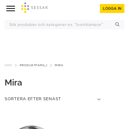
LOGGA IN
Gå
till
HEM
PRODUKTFAMILJ
MIRA
innehåll
Mira