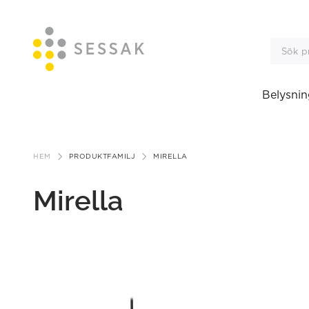
Belysnin
Gå
till
HEM
PRODUKTFAMILJ
MIRELLA
innehåll
Mirella