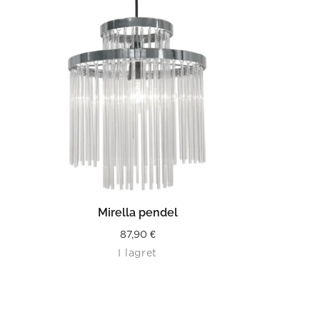
LÄS MER
Mirella pendel
87,90
€
I lagret