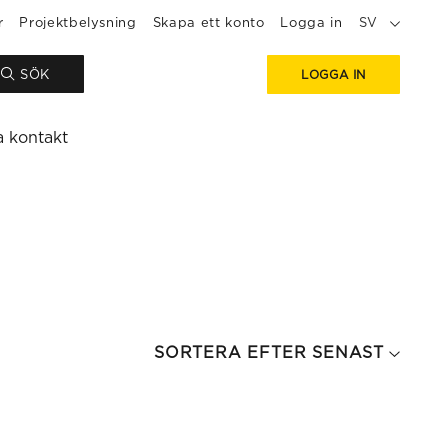
r
Projektbelysning
Skapa ett konto
Logga in
SV
SÖK
LOGGA IN
a kontakt