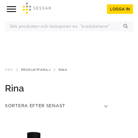
LOGGA IN
Gå
till
HEM
PRODUKTFAMILJ
RINA
innehåll
Rina