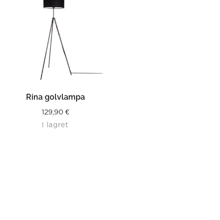
Rina golvlampa
129,90
€
I lagret