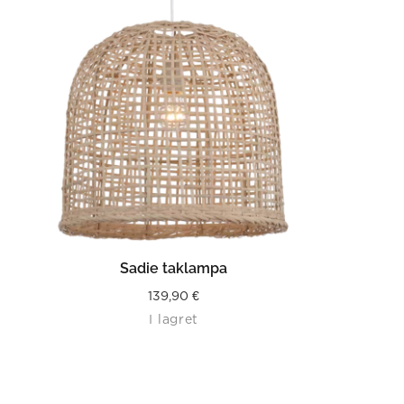
LÄS MER
Sadie taklampa
139,90
€
I lagret