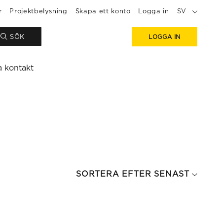
r
Projektbelysning
Skapa ett konto
Logga in
SV
SÖK
LOGGA IN
a kontakt