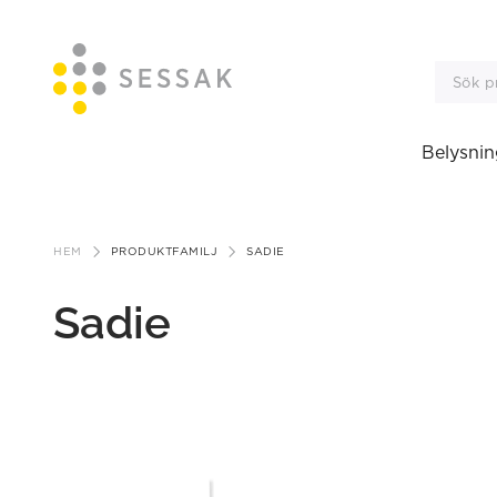
Belysnin
Gå
till
HEM
PRODUKTFAMILJ
SADIE
innehåll
Sadie