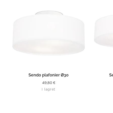
LÄS MER
Sendo plafonier Ø30
S
49,80
€
I lagret