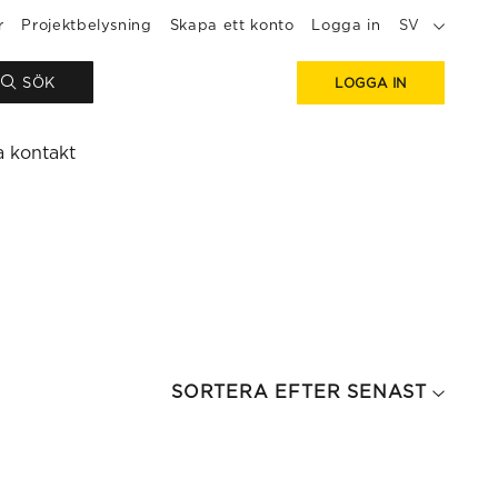
r
Projektbelysning
Skapa ett konto
Logga in
SV
SÖK
LOGGA IN
a kontakt