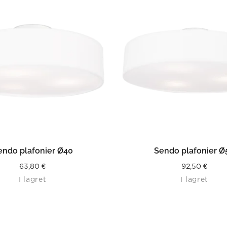
LÄS MER
LÄS MER
endo plafonier Ø40
Sendo plafonier Ø
63,80
€
92,50
€
I lagret
I lagret