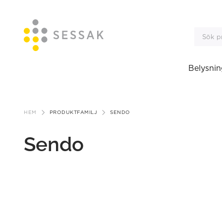
Belysnin
Gå
till
HEM
PRODUKTFAMILJ
SENDO
innehåll
Sendo