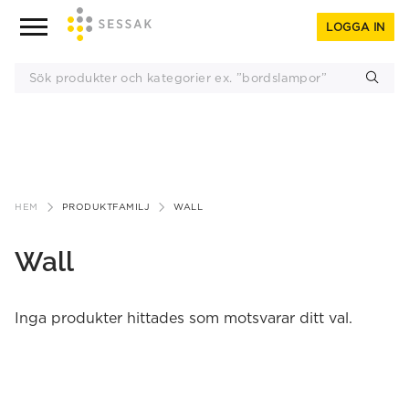
LOGGA IN
Gå
till
HEM
PRODUKTFAMILJ
WALL
innehåll
Wall
Inga produkter hittades som motsvarar ditt val.