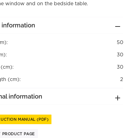
he window and on the bedside table.
 information
cm):
50
m):
30
 (cm):
30
gth (cm):
2
nal information
RUCTION MANUAL (PDF)
T PRODUCT PAGE