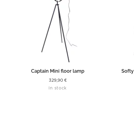
READ MORE
Captain Mini floor lamp
Softy
329,90
€
In stock