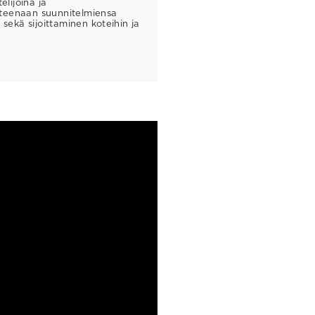
lijoina ja
itteenaan suunnitelmiensa
sekä sijoittaminen koteihin ja