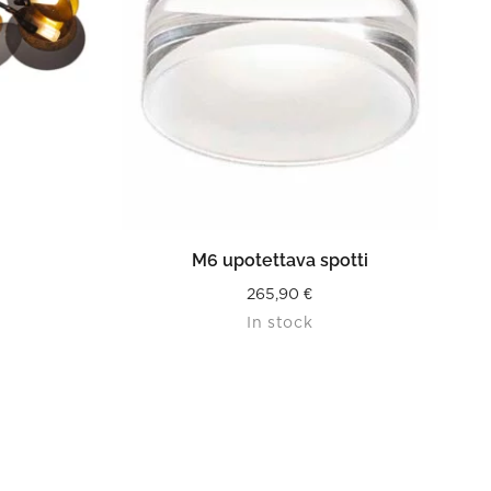
READ MORE
M6 upotettava spotti
265,90
€
In stock