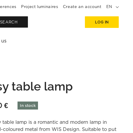
erences
Project luminaires
Create an account
EN
SEARCH
LOG IN
 us
sy table lamp
0
€
In stock
 table lamp is a romantic and modern lamp in
-coloured metal from WIS Design. Suitable to put