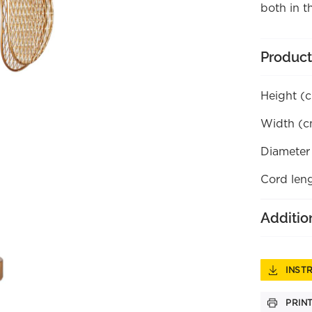
both in t
Product
Height (
Width (c
Diameter
Cord len
Additio
INST
PRIN