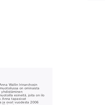
Anna Wallin Irinarchosin
 muotoilussa on ominaista
un yhdistäminen
otoilla esineitä, joita on ilo
ja Anna tapasivat
sa ja ovat vuodesta 2006