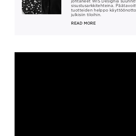
johtaneet WIS Designia suunnitte
sisustusarkkitehteina. Päätavo
tuotteiden helppo käyttöönotto 
julkisiin tiloihin.
READ MORE