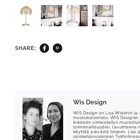
SHARE:
Wis Design
WIS Design on Lisa Widénin ja 
muotoilutoimisto. WIS Designin
leikkisän viimeistellyn muotoil
toiminnallisuuden, tavoitteena mu
käyttää päivästä toiseen. Lisa 
opiskelijavuosinaan Tukholmas