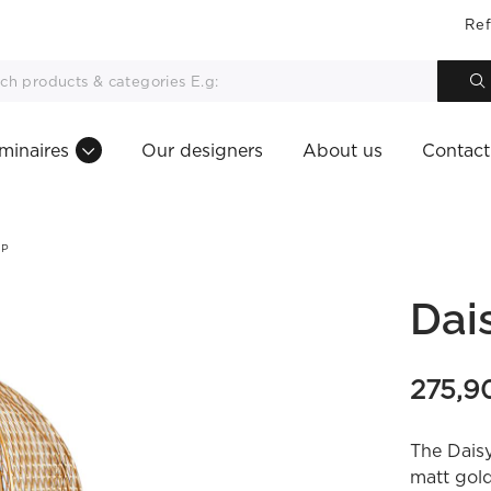
Ref
minaires
Our designers
About us
Contact
MP
Dai
275,9
The Daisy
matt gold