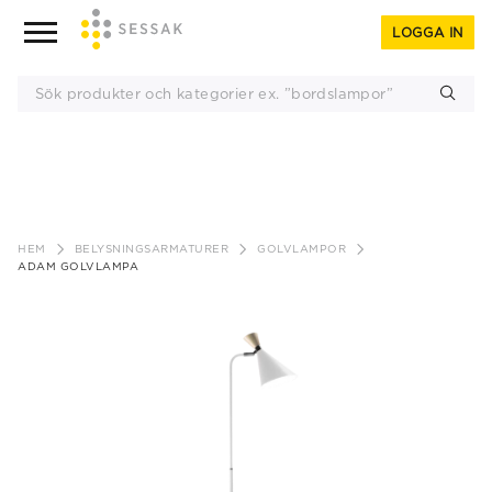
LOGGA IN
Gå
till
HEM
BELYSNINGSARMATURER
GOLVLAMPOR
innehåll
ADAM GOLVLAMPA