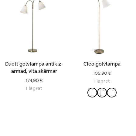
Duett golvlampa antik 2-
Cleo golvlampa
armad, vita skärmar
105,90
€
174,90
€
I lagret
I lagret
LÄS MER