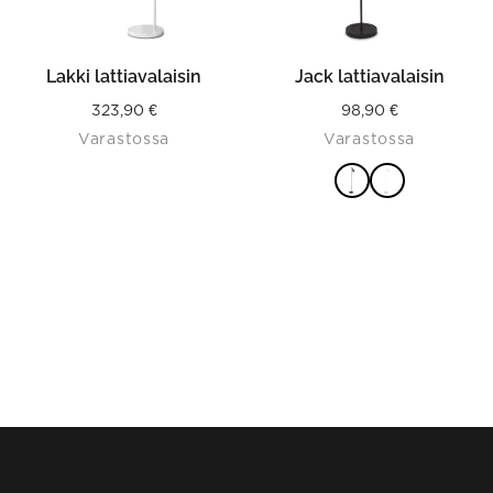
chosen
on
the
product
Lakki lattiavalaisin
Jack lattiavalaisin
page
323,90
€
98,90
€
Varastossa
Varastossa
VALITSE
VAIHTOEHDOISTA