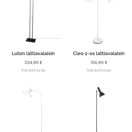
Luton lattiavalaisin
Cleo 2-os lattiavalaisin
324,90
€
156,90
€
Varastossa
Varastossa
This
product
has
multiple
variants.
The
options
may
be