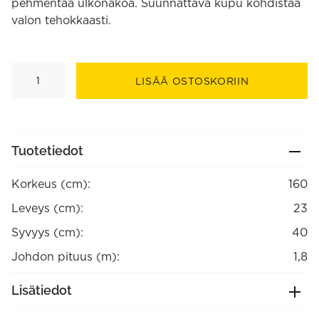
pehmentää ulkonäköä. Suunnattava kupu kohdistaa
valon tehokkaasti.
Adam
lattiavalaisin
LISÄÄ OSTOSKORIIN
määrä
Tuotetiedot
Korkeus (cm):
160
Leveys (cm):
23
Syvyys (cm):
40
Johdon pituus (m):
1,8
Lisätiedot