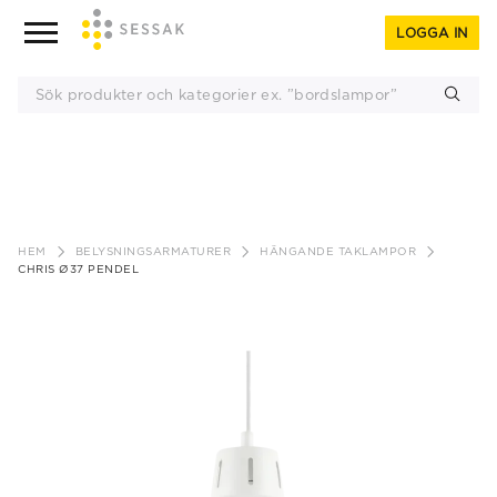
LOGGA IN
Gå
till
HEM
BELYSNINGSARMATURER
HÄNGANDE TAKLAMPOR
innehåll
CHRIS Ø37 PENDEL