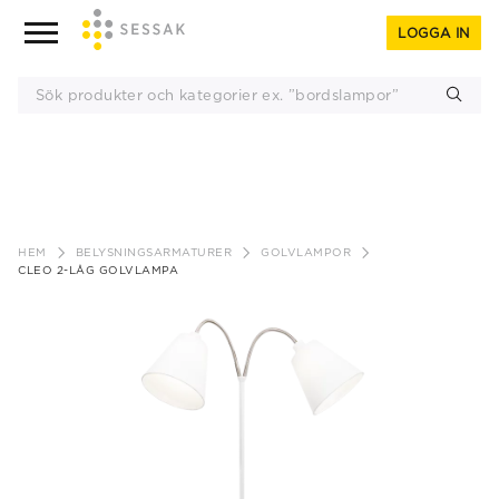
LOGGA IN
Gå
till
HEM
BELYSNINGSARMATURER
GOLVLAMPOR
innehåll
CLEO 2-LÅG GOLVLAMPA