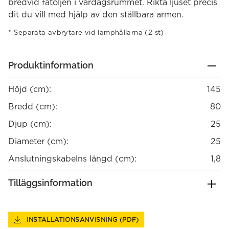
bredvid fåtoljen i vardagsrummet. Rikta ljuset precis
dit du vill med hjälp av den ställbara armen.
Separata avbrytare vid lamphållarna (2 st)
Produktinformation
Höjd (cm):
145
Bredd (cm):
80
Djup (cm):
25
Diameter (cm):
25
Anslutningskabelns längd (cm):
1,8
Tilläggsinformation
INSTALLATIONSANVISNING (PDF)