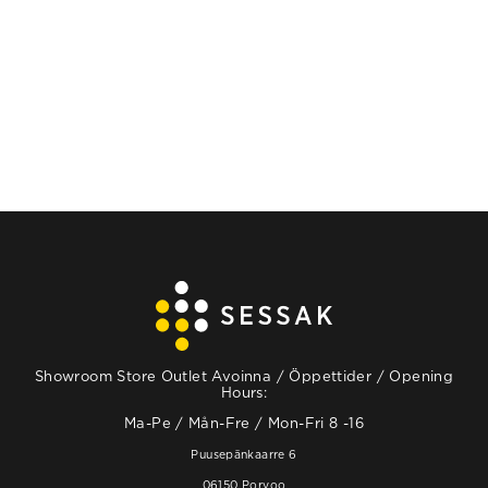
LÄS MER
LÄS MER
Showroom Store Outlet Avoinna / Öppettider / Opening
Hours:
Ma-Pe / Mån-Fre / Mon-Fri 8 -16
Puusepänkaarre 6
06150 Porvoo