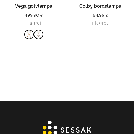
Vega golvlampa
Colby bordslampa
499,90
€
54,95
€
I lagret
I lagret
LÄS MER