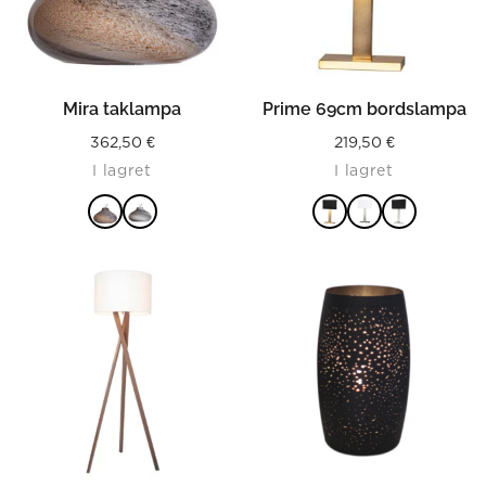
Mira taklampa
Prime 69cm bordslampa
362,50
€
219,50
€
I lagret
I lagret
LÄS MER
LÄS MER