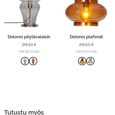
The
The
options
options
may
may
be
be
chosen
chosen
on
on
the
the
product
product
Dolores pöytävalaisin
Dolores plafondi
page
page
219,50
€
219,50
€
Varastossa
Varastossa
VALITSE
VALITSE
VAIHTOEHDOISTA
VAIHTOEHDOISTA
Tutustu myös