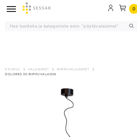
0
Siirry
sisältöön
ETUSIVU
VALAISIMET
RIIPPUVALAISIMET
DOLORES 30 RIIPPUVALAISIN