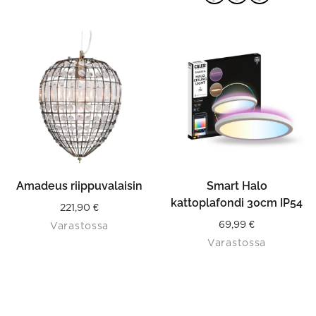
115,90 €.
69,54 €.
VALITSE
VAIHTOEHDOISTA
Amadeus riippuvalaisin
Smart Halo
kattoplafondi 30cm IP54
221,90
€
69,99
€
Varastossa
Varastossa