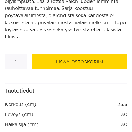
öljylampusta. Lasi sirottaa valon luoden lämmintä
rauhoittavaa tunnelmaa. Sarja koostuu
pöytävalaisimesta, plafondista sekä kahdesta eri
kokoisesta riippuvalaisimesta. Valaisimelle on helppo
löytää sopiva paikka sekä yksityisistä että julkisista
tiloista.
Dolores
30
LISÄÄ OSTOSKORIIN
riippuvalaisin
määrä
Tuotetiedot
Korkeus (cm):
25.5
Leveys (cm):
30
Halkaisija (cm):
30