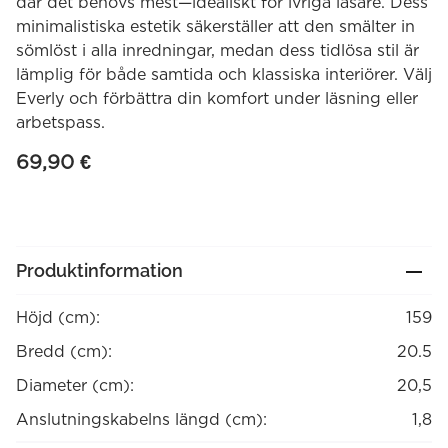
där det behövs mest—idealiskt för ivriga läsare. Dess
minimalistiska estetik säkerställer att den smälter in
sömlöst i alla inredningar, medan dess tidlösa stil är
lämplig för både samtida och klassiska interiörer. Välj
Everly och förbättra din komfort under läsning eller
arbetspass.
69,90
€
Produktinformation
Höjd (cm):
159
Bredd (cm):
20.5
Diameter (cm):
20,5
Anslutningskabelns längd (cm):
1,8