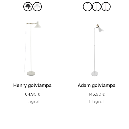
LÄS MER
LÄS MER
Henry golvlampa
Adam golvlampa
84,90
€
146,90
€
I lagret
I lagret