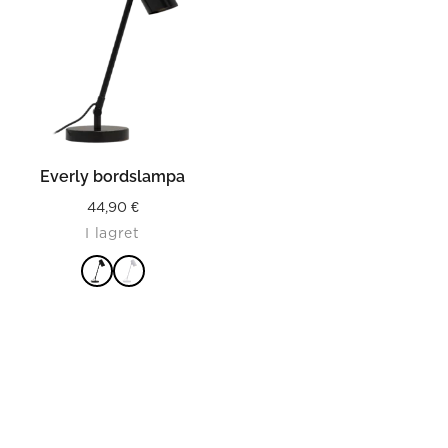
Everly bordslampa
44,90
€
I lagret
LÄS MER