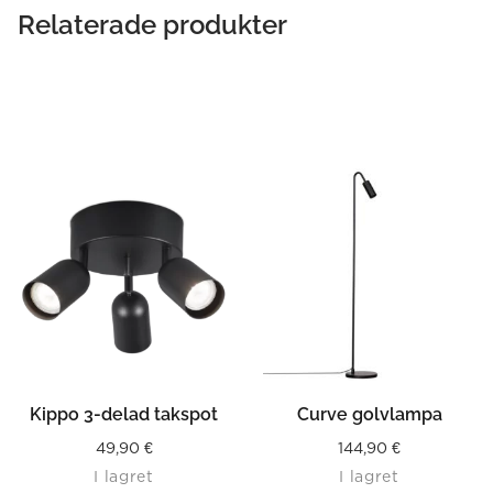
Relaterade produkter
Kippo 3-delad takspot
Curve golvlampa
49,90
€
144,90
€
I lagret
I lagret