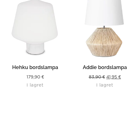
Hehku bordslampa
Addie bordslampa
Original
Current
179,90
€
83,90
€
41,95
€
I lagret
I lagret
price
price
was:
is:
83,90 €.
41,95 €.