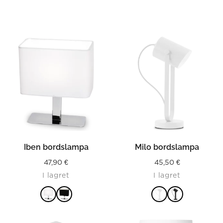
Iben bordslampa
Milo bordslampa
47,90
€
45,50
€
I lagret
I lagret
LÄS MER
LÄS MER