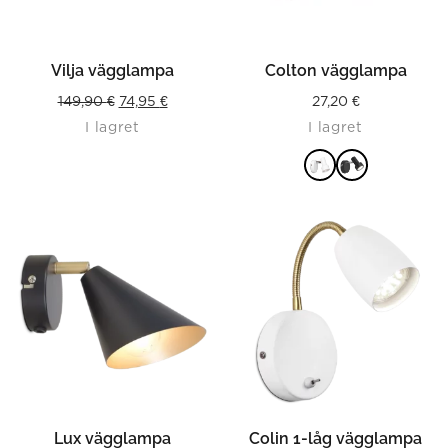
Vilja vägglampa
Colton vägglampa
Original
Current
149,90
€
74,95
€
27,20
€
I lagret
I lagret
price
price
was:
is:
149,90 €.
74,95 €.
LÄS MER
Lux vägglampa
Colin 1-låg vägglampa