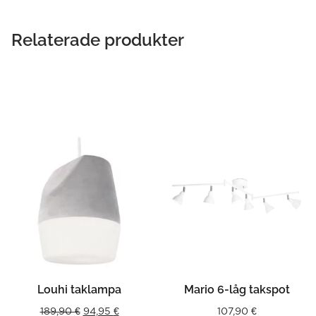
Relaterade produkter
Louhi taklampa
Mario 6-låg takspot
Original
Current
189,90
€
94,95
€
107,90
€