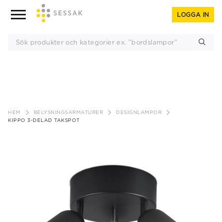
LOGGA IN
Gå
till
HEM
BELYSNINGSARMATURER
DESIGNLAMPOR
innehåll
KIPPO 3-DELAD TAKSPOT