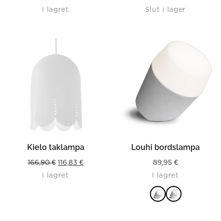
I lagret
Slut i lager
price
price
was:
is:
189,90 €.
94,95 €.
Kielo taklampa
Louhi bordslampa
Original
Current
166,90
€
116,83
€
89,95
€
I lagret
I lagret
price
price
was:
is:
166,90 €.
116,83 €.