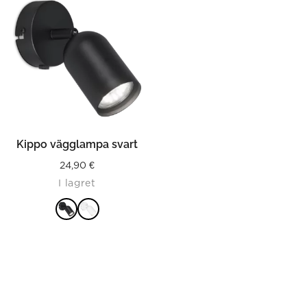
Kippo vägglampa svart
24,90
€
I lagret
LÄS MER