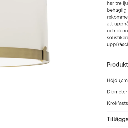
har tre lj
behaglig 
rekommend
att uppnå
och denna
sofistike
uppfräsc
Produkt
Höjd (cm
Diameter
Krokfasts
Tillägg