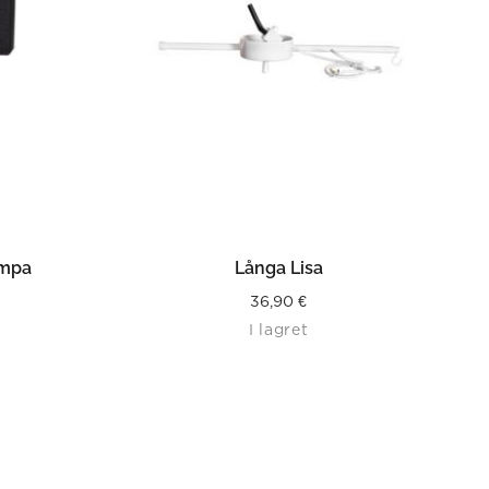
LÄS MER
ampa
Långa Lisa
36,90
€
I lagret