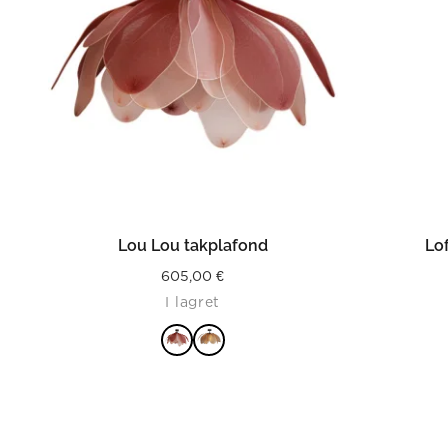
LÄS MER
Lou Lou takplafond
Lo
605,00
€
I lagret