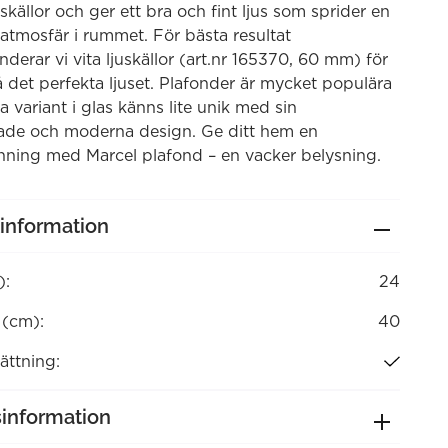
uskällor och ger ett bra och fint ljus som sprider en
atmosfär i rummet. För bästa resultat
erar vi vita ljuskällor (art.nr 165370, 60 mm) för
 det perfekta ljuset. Plafonder är mycket populära
 variant i glas känns lite unik med sin
rade och moderna design. Ge ditt hem en
hning med Marcel plafond – en vacker belysning.
information
):
24
 (cm):
40
ättning:
sinformation