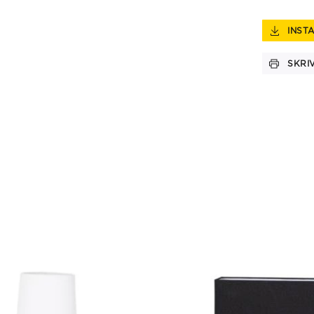
INST
SKRI