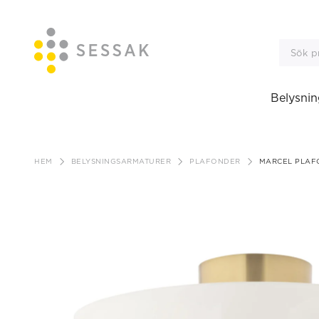
Belysnin
Gå
till
HEM
BELYSNINGSARMATURER
PLAFONDER
MARCEL PLAF
innehåll