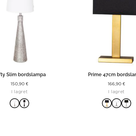
LÄS MER
LÄS MER
fty Slim bordslampa
Prime 47cm bordsl
150,90
€
166,90
€
I lagret
I lagret