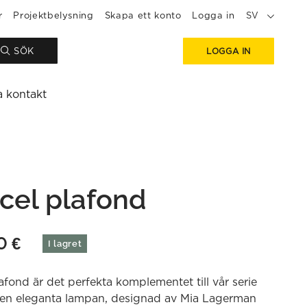
r
Projektbelysning
Skapa ett konto
Logga in
SV
SÖK
LOGGA IN
a kontakt
cel plafond
00
€
I lagret
afond är det perfekta komplementet till vår serie
Den eleganta lampan, designad av Mia Lagerman