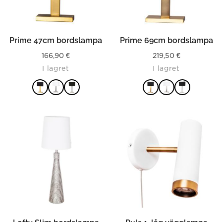
Prime 47cm bordslampa
Prime 69cm bordslampa
166,90
€
219,50
€
I lagret
I lagret
LÄS MER
LÄS MER