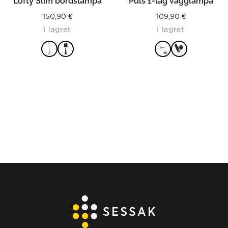
Lofty Slim bordslampa
Puls 1-låg vägglampa
150,90
€
109,90
€
I lagret
I lagret
LÄS MER
LÄS MER