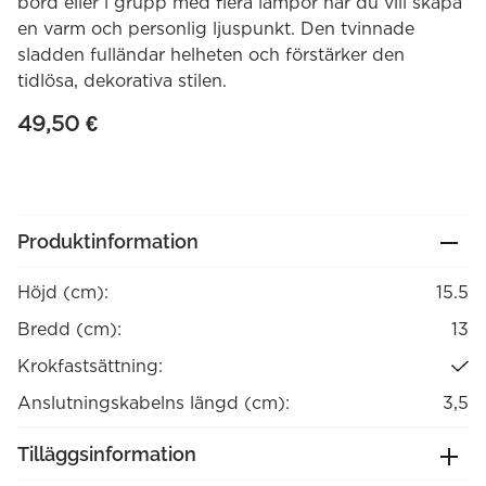
bord eller i grupp med flera lampor när du vill skapa
en varm och personlig ljuspunkt. Den tvinnade
sladden fulländar helheten och förstärker den
tidlösa, dekorativa stilen.
49,50
€
Produktinformation
Höjd (cm):
15.5
Bredd (cm):
13
Krokfastsättning:
Anslutningskabelns längd (cm):
3,5
Tilläggsinformation