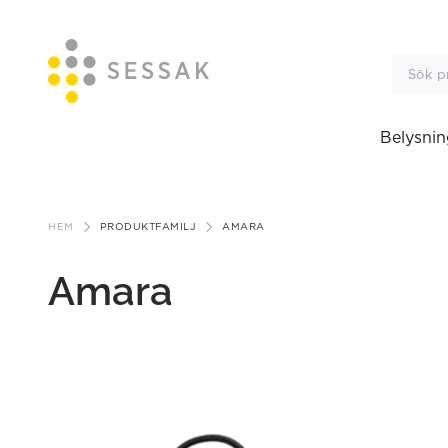
Belysnin
Gå
till
HEM
PRODUKTFAMILJ
AMARA
innehåll
Amara