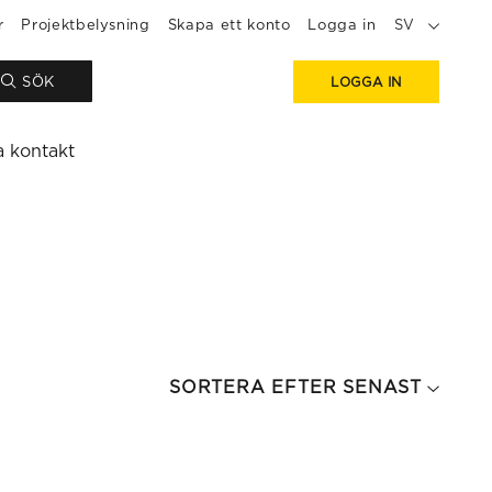
r
Projektbelysning
Skapa ett konto
Logga in
SV
SÖK
LOGGA IN
a kontakt