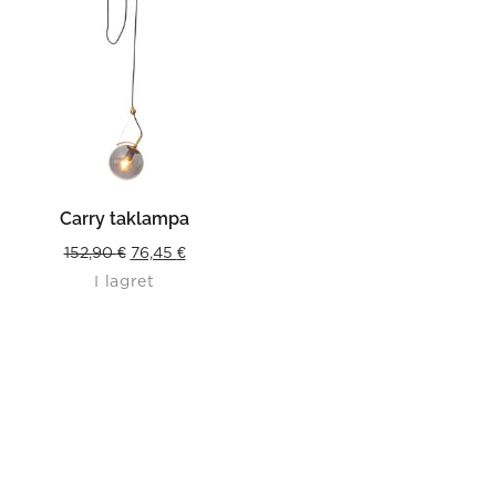
Carry taklampa
Original
Current
152,90
€
76,45
€
I lagret
price
price
was:
is:
152,90 €.
76,45 €.