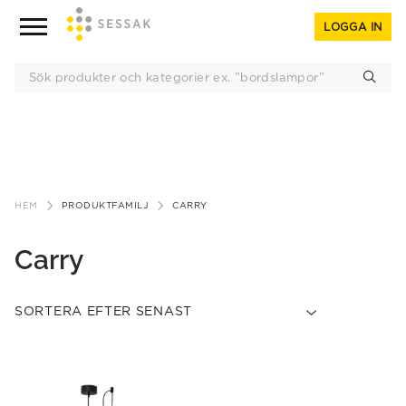
LOGGA IN
Gå
till
HEM
PRODUKTFAMILJ
CARRY
innehåll
Carry