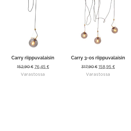
Carry riippuvalaisin
Carry 3-os riippuvalaisin
Original
Current
Original
Current
152,90
€
76,45
€
317,90
€
158,95
€
Varastossa
Varastossa
price
price
price
price
was:
is:
was:
is:
152,90 €.
76,45 €.
317,90 €.
158,95 €