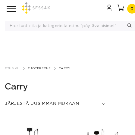
0
Siirry
sisältöön
ETUSIVU
TUOTEPERHE
CARRY
Carry