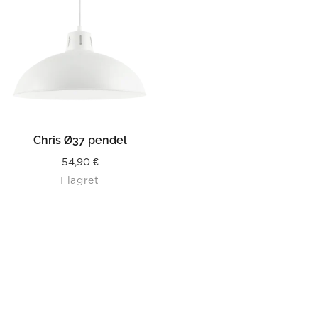
Chris Ø37 pendel
54,90
€
I lagret