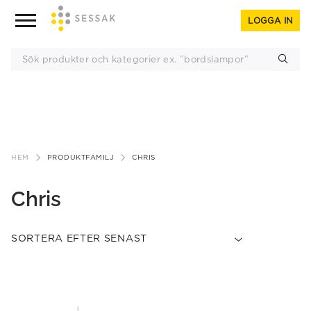
LOGGA IN
Gå
till
HEM
PRODUKTFAMILJ
CHRIS
innehåll
Chris