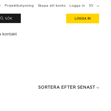
r
Projektbelysning
Skapa ett konto
Logga in
SV
SÖK
LOGGA IN
a kontakt