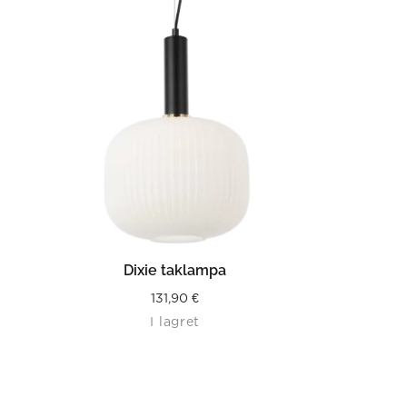
LÄS MER
Dixie taklampa
131,90
€
I lagret