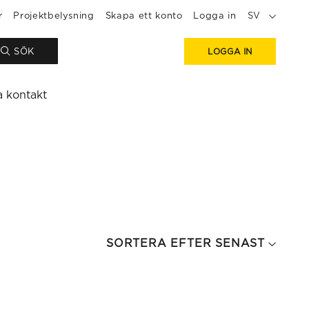
r
Projektbelysning
Skapa ett konto
Logga in
SV
SÖK
LOGGA IN
a kontakt