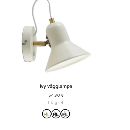
LÄS MER
Ivy vägglampa
34,90
€
I lagret