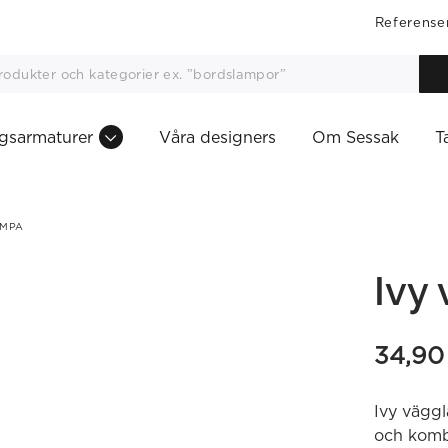
Referense
gsarmaturer
Våra designers
Om Sessak
T
AMPA
Ivy
34,9
Ivy väggl
och komb