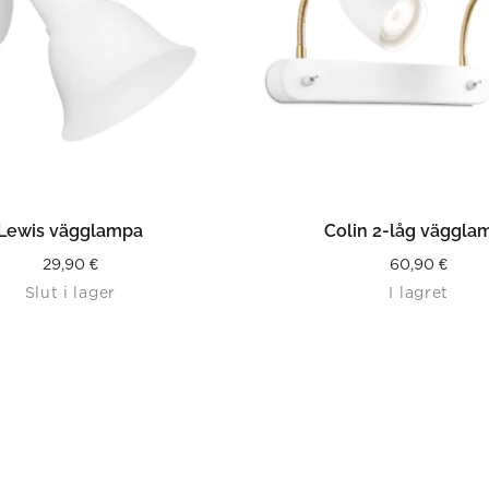
LÄS MER
LÄS MER
Lewis vägglampa
Colin 2-låg väggla
29,90
€
60,90
€
Slut i lager
I lagret