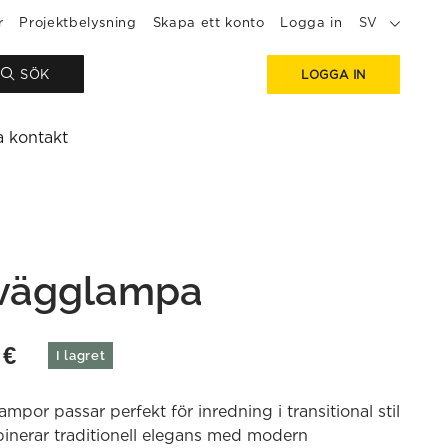
r
Projektbelysning
Skapa ett konto
Logga in
SV
SÖK
LOGGA IN
a kontakt
 vägglampa
0
€
I lagret
ampor passar perfekt för inredning i transitional stil
inerar traditionell elegans med modern