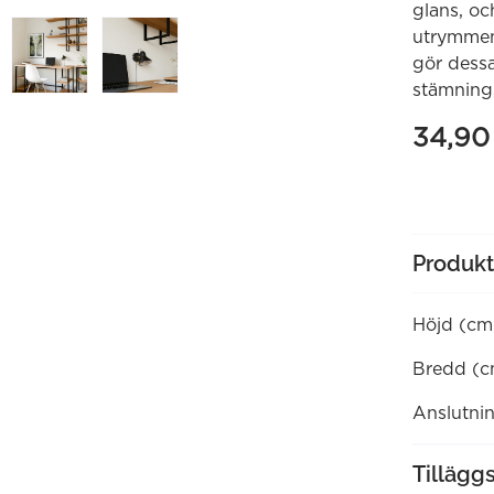
glans, oc
utrymmen.
gör dessa 
stämning
34,9
Produkt
Höjd (cm
Bredd (c
Anslutni
Tillägg