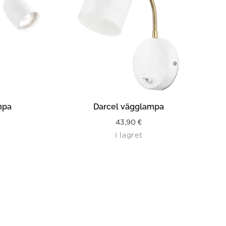
LÄS MER
mpa
Darcel vägglampa
43,90
€
I lagret