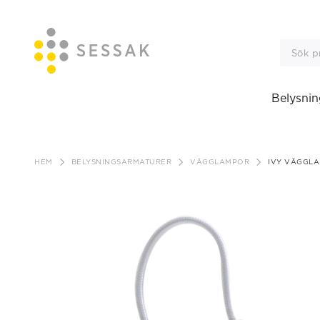
Belysnin
Gå
till
HEM
BELYSNINGSARMATURER
VÄGGLAMPOR
IVY VÄGGL
innehåll