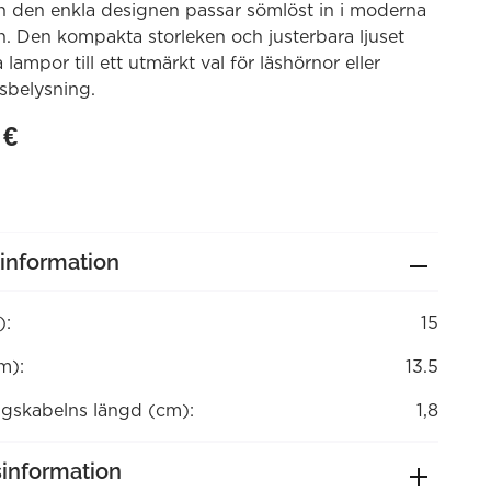
h den enkla designen passar sömlöst in i moderna
 Den kompakta storleken och justerbara ljuset
lampor till ett utmärkt val för läshörnor eller
sbelysning.
0
€
information
):
15
m):
13.5
ngskabelns längd (cm):
1,8
sinformation