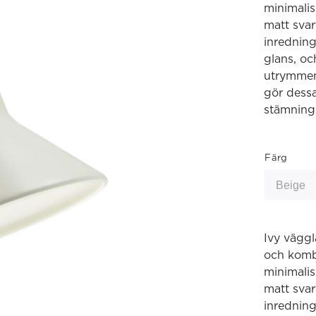
minimalis
matt svar
inredning
glans, oc
utrymmen.
gör dessa 
stämning
Färg
Ivy väggl
och komb
minimalis
matt svar
inredning