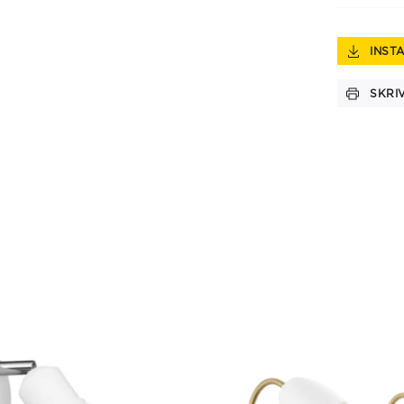
INST
SKRI