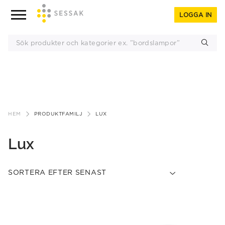
LOGGA IN
Gå
till
HEM
PRODUKTFAMILJ
LUX
innehåll
Lux